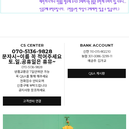
CS CENTER
BANK ACCOUNT
070-5136-9828
신한 110-015-802210
문자시~이름 꼭 적어주세요
농협 301-0086-3299-11
토.일.공휴일은 휴뮤~
예금주: 김가교
070-5136-9828
반품교환은 7일안에만 가능
Q&A 게시판
꼭 Q&A를 통해 해주세요
전화접수 안되오며
신중구매 부탁드립니다.
공지사항 참조하세요.
고객센터 연결