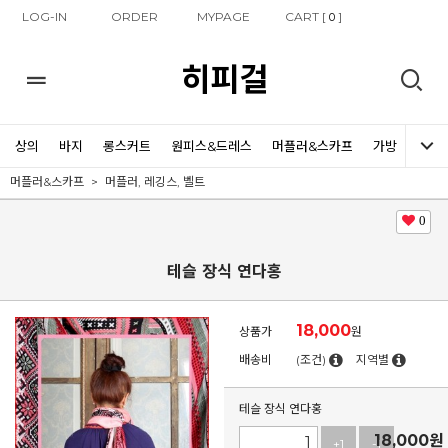
LOG-IN
ORDER
MYPAGE
CART [
]
0
히피걸
상의
바지
롱스커트
원피스&드레스
머플러&스카프
가방
신발
머플러&스카프
머플러, 레깅스, 벨트
0
테슬 장식 연다홍
18,000
상품가
원
배송비
(조건)
지역별
테슬 장식 연다홍
18,000
원
+1
-1