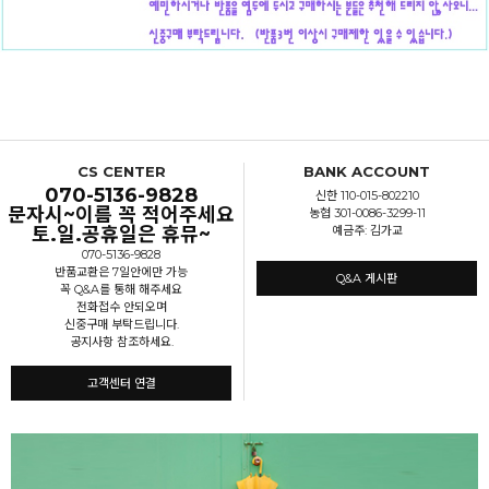
CS CENTER
BANK ACCOUNT
070-5136-9828
신한 110-015-802210
문자시~이름 꼭 적어주세요
농협 301-0086-3299-11
토.일.공휴일은 휴뮤~
예금주: 김가교
070-5136-9828
반품교환은 7일안에만 가능
Q&A 게시판
꼭 Q&A를 통해 해주세요
전화접수 안되오며
신중구매 부탁드립니다.
공지사항 참조하세요.
고객센터 연결