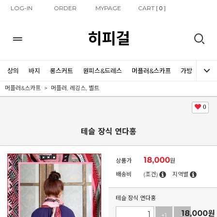
LOG-IN
ORDER
MYPAGE
CART [
]
0
히피걸
상의
바지
롱스커트
원피스&드레스
머플러&스카프
가방
신발
머플러&스카프
머플러, 레깅스, 벨트
0
테슬 장식 연다홍
18,000
상품가
원
배송비
(조건)
지역별
테슬 장식 연다홍
18,000
원
+1
-1