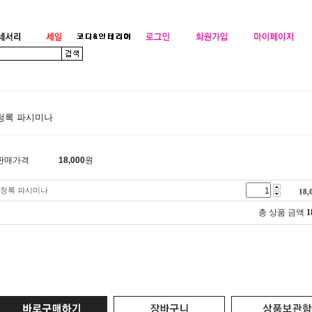
청록 파시미나
판매가격
18,000
원
청록 파시미나
18,
총 상품 금액
1