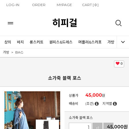
LOG-IN
ORDER
MYPAGE
CART [
]
0
히피걸
상의
바지
롱스커트
원피스&드레스
머플러&스카프
가방
신발
가방
BAG
0
소가죽 블랙 포스
45,000
상품가
원
배송비
(조건)
지역별
소가죽 블랙 포스
45,000
원
+1
-1