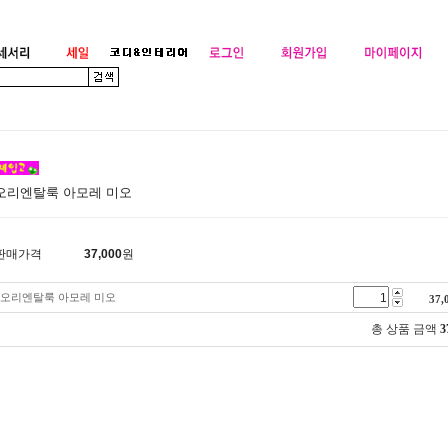
오리엔탈룩 아모레 미오
판매가격
37,000
원
오리엔탈룩 아모레 미오
37,
총 상품 금액
3