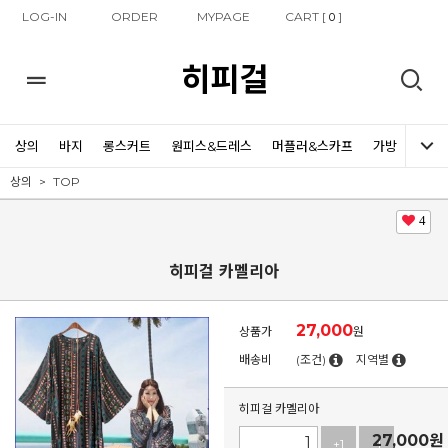
LOG-IN
ORDER
MYPAGE
CART [
]
0
히피걸
상의
바지
롱스커트
원피스&드레스
머플러&스카프
가방
신발
상의
TOP
4
히피걸 카멜리아
27,000
상품가
원
배송비
(조건)
지역별
히피걸 카멜리아
27,000
원
+1
-1