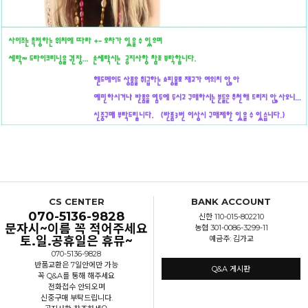
CS CENTER
BANK ACCOUNT
070-5136-9828
신한 110-015-802210
문자시~이름 꼭 적어주세요
농협 301-0086-3299-11
토.일.공휴일은 휴뮤~
예금주: 김가교
070-5136-9828
반품교환은 7일안에만 가능
Q&A 게시판
꼭 Q&A를 통해 해주세요
전화접수 안되오며
신중구매 부탁드립니다.