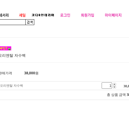
오리엔탈 자수백
판매가격
38,000
원
오리엔탈 자수백
38,
총 상품 금액
3