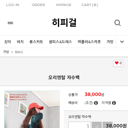
LOG-IN
ORDER
MYPAGE
CART [
]
0
히피걸
상의
바지
롱스커트
원피스&드레스
머플러&스카프
가방
신발
가방
BAG
0
오리엔탈 자수백
38,000
상품가
원
배송비
(조건)
지역별
오리엔탈 자수백
38,000
원
+1
-1