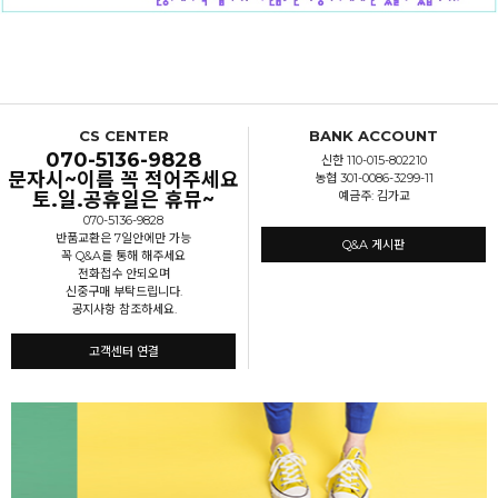
CS CENTER
BANK ACCOUNT
070-5136-9828
신한 110-015-802210
문자시~이름 꼭 적어주세요
농협 301-0086-3299-11
토.일.공휴일은 휴뮤~
예금주: 김가교
070-5136-9828
반품교환은 7일안에만 가능
Q&A 게시판
꼭 Q&A를 통해 해주세요
전화접수 안되오며
신중구매 부탁드립니다.
공지사항 참조하세요.
고객센터 연결