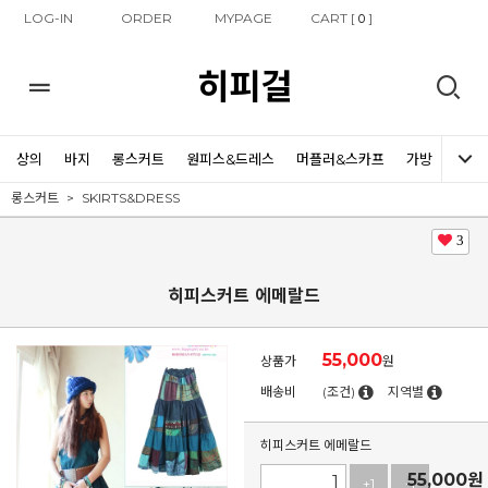
LOG-IN
ORDER
MYPAGE
CART [
]
0
히피걸
상의
바지
롱스커트
원피스&드레스
머플러&스카프
가방
신발
롱스커트
SKIRTS&DRESS
3
히피스커트 에메랄드
55,000
상품가
원
배송비
(조건)
지역별
히피스커트 에메랄드
55,000
원
+1
-1