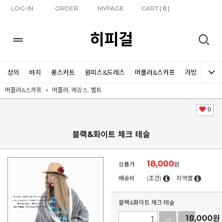
LOG-IN
ORDER
MYPAGE
CART [
]
0
히피걸
상의
바지
롱스커트
원피스&드레스
머플러&스카프
가방
신발
머플러&스카프
머플러, 레깅스, 벨트
0
블랙&화이트 체크 테슬
18,000
상품가
원
배송비
(조건)
지역별
블랙&화이트 체크 테슬
18,000
원
+1
-1