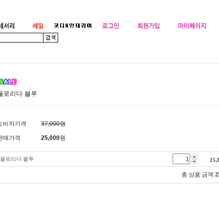
플로리다 블루
소비자가격
37,000원
판매가격
25,000
원
플로리다 블루
25,
총 상품 금액
2