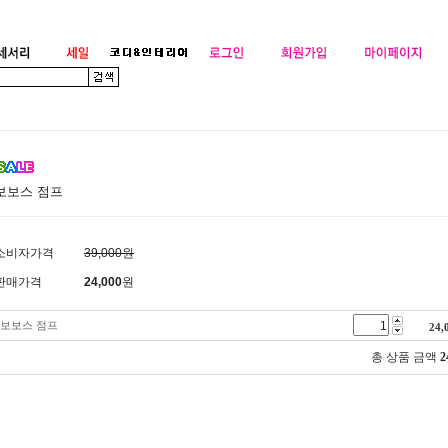
보보스 점프
소비자가격
39,000원
판매가격
24,000
원
보보스 점프
24,
총 상품 금액
2