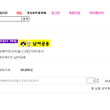
보헤미안스타일 (그린) 마리포사
핸드메이드 남여공용
판매가격
65,000
원
보헤미안스타일 (그린) 마리포사
65,
총 상품 금액
6