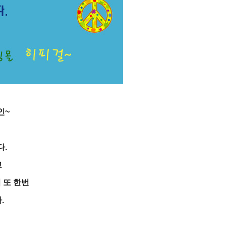
인~
다.
고
 또 한번
.