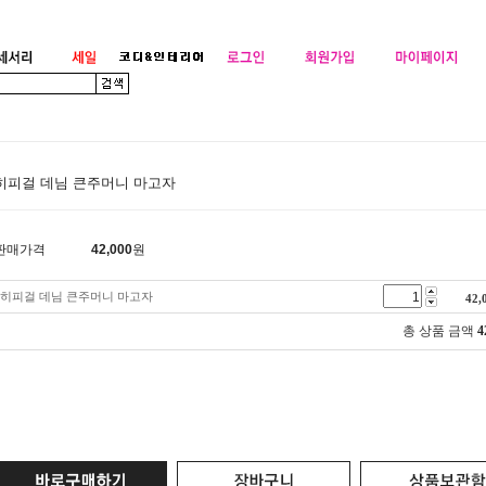
히피걸 데님 큰주머니 마고자
판매가격
42,000
원
히피걸 데님 큰주머니 마고자
42,
총 상품 금액
4