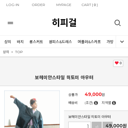
LOG-IN
ORDER
MYPAGE
CART [
]
0
히피걸
상의
바지
롱스커트
원피스&드레스
머플러&스카프
가방
신발
상의
TOP
0
보헤미안스타일 히토미 아우터
49,000
상품가
원
배송비
(조건)
지역별
보헤미안스타일 히토미 아우터
49,000
원
+1
-1