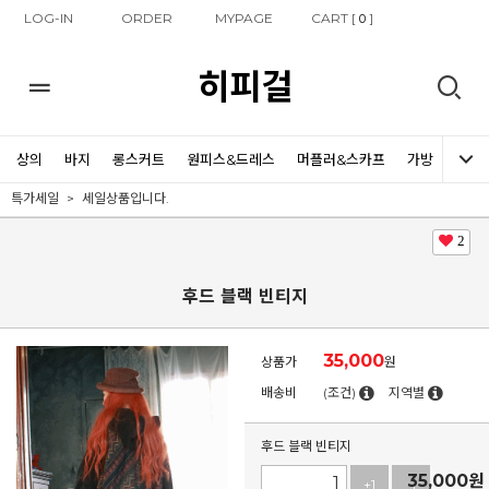
LOG-IN
ORDER
MYPAGE
CART [
]
0
히피걸
상의
바지
롱스커트
원피스&드레스
머플러&스카프
가방
신발
특가세일
세일상품입니다.
2
후드 블랙 빈티지
35,000
상품가
원
배송비
(조건)
지역별
후드 블랙 빈티지
35,000
원
+1
-1