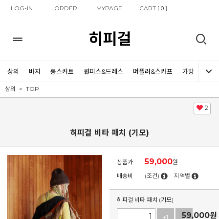
LOG-IN
ORDER
MYPAGE
CART [
]
0
히피걸
상의
바지
롱스커트
원피스&드레스
머플러&스카프
가방
신발
상의
TOP
2
히피걸 비타 패치 (기모)
59,000
상품가
원
배송비
(조건)
지역별
히피걸 비타 패치 (기모)
59,000
원
+1
-1