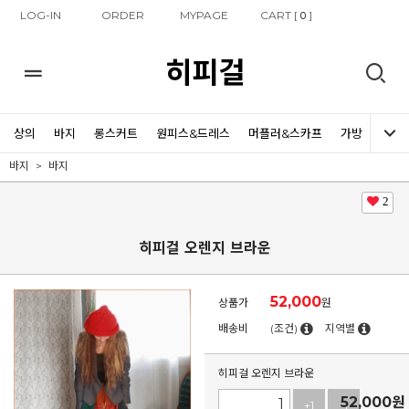
LOG-IN
ORDER
MYPAGE
CART [
]
0
히피걸
상의
바지
롱스커트
원피스&드레스
머플러&스카프
가방
신발
바지
바지
2
히피걸 오렌지 브라운
52,000
상품가
원
배송비
(조건)
지역별
히피걸 오렌지 브라운
52,000
원
+1
-1