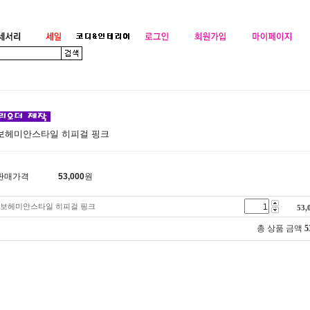
보헤미안스타일 히피걸 핑크
판매가격
53,000
원
보헤미안스타일 히피걸 핑크
53,
총 상품 금액
5