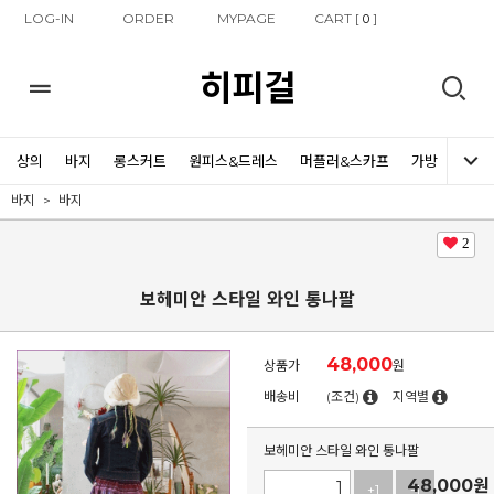
LOG-IN
ORDER
MYPAGE
CART [
]
0
히피걸
상의
바지
롱스커트
원피스&드레스
머플러&스카프
가방
신발
바지
바지
2
보헤미안 스타일 와인 통나팔
48,000
상품가
원
배송비
(조건)
지역별
보헤미안 스타일 와인 통나팔
48,000
원
+1
-1