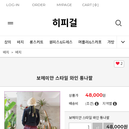
LOG-IN
ORDER
MYPAGE
CART [
]
0
히피걸
상의
바지
롱스커트
원피스&드레스
머플러&스카프
가방
신발
바지
바지
2
보헤미안 스타일 와인 통나팔
48,000
상품가
원
배송비
(조건)
지역별
보헤미안 스타일 와인 통나팔
48,000
원
+1
-1