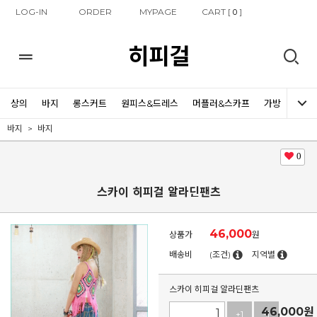
LOG-IN
ORDER
MYPAGE
CART [
]
0
히피걸
상의
바지
롱스커트
원피스&드레스
머플러&스카프
가방
신발
바지
바지
0
스카이 히피걸 알라딘팬츠
46,000
상품가
원
배송비
(조건)
지역별
스카이 히피걸 알라딘팬츠
46,000
원
+1
-1