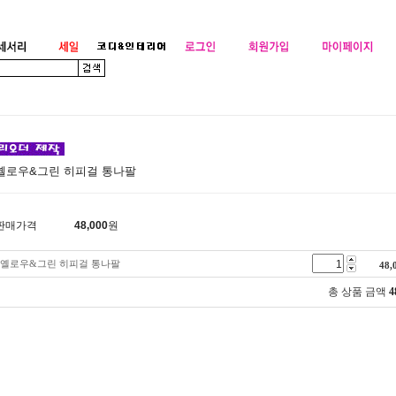
옐로우&그린 히피걸 통나팔
판매가격
48,000
원
옐로우&그린 히피걸 통나팔
48,
총 상품 금액
4