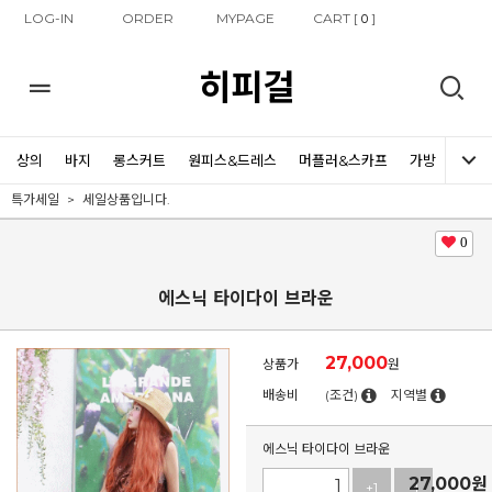
LOG-IN
ORDER
MYPAGE
CART [
]
0
히피걸
상의
바지
롱스커트
원피스&드레스
머플러&스카프
가방
신발
특가세일
세일상품입니다.
0
에스닉 타이다이 브라운
27,000
상품가
원
배송비
(조건)
지역별
에스닉 타이다이 브라운
27,000
원
+1
-1