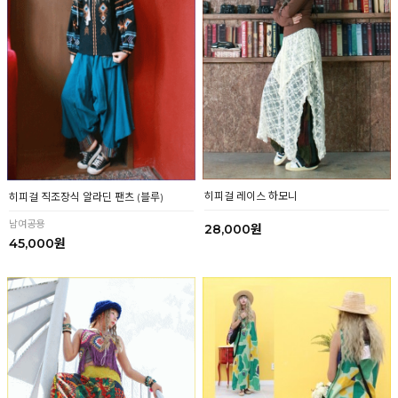
히피걸 레이스 하모니
히피걸 직조장식 알라딘 팬츠 (블루)
남여공용
28,000원
45,000원