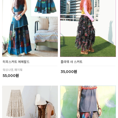
히피스커트 에메랄드
플라워 샤 스커트
워싱나염, 패치웤
35,000원
55,000원