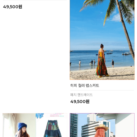
히피걸 그린 패치 랩 스커트
히피 컬러 랩스커트
패치 핸드메이드
49,500원
49,500원