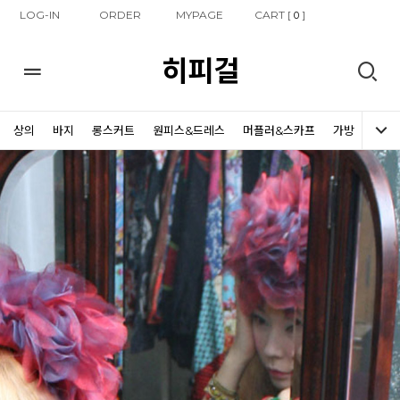
LOG-IN
ORDER
MYPAGE
CART [
]
0
히피걸
상의
바지
롱스커트
원피스&드레스
머플러&스카프
가방
신발