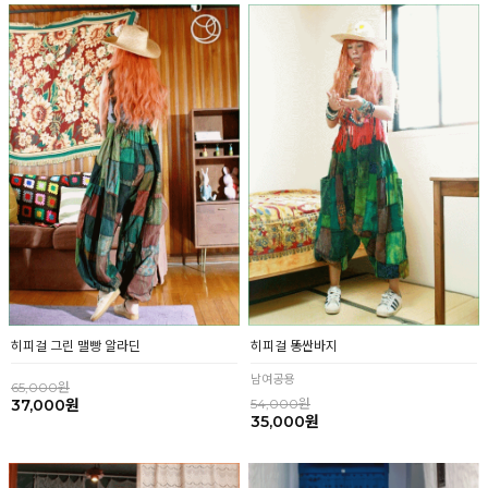
히피걸 그린 맬빵 알라딘
히피걸 똥싼바지
남여공용
65,000원
37,000원
54,000원
35,000원