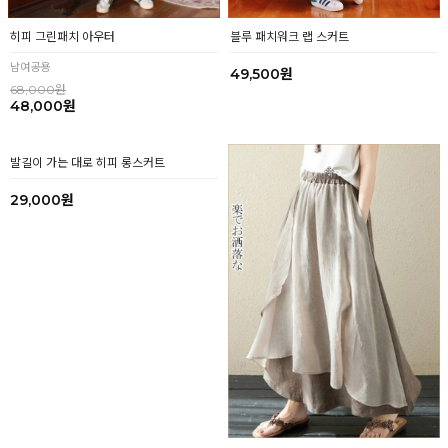
히피 그린패치 아우터
블루 패치워크 랩 스커트
남여공용
49,500원
68,000원
48,000원