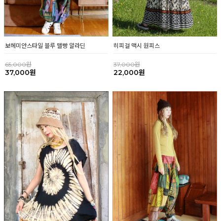
히피걸 맥시 원피스
보헤미안스타일 블루 맬빵 알라딘
37,000원
65,000원
22,000원
37,000원