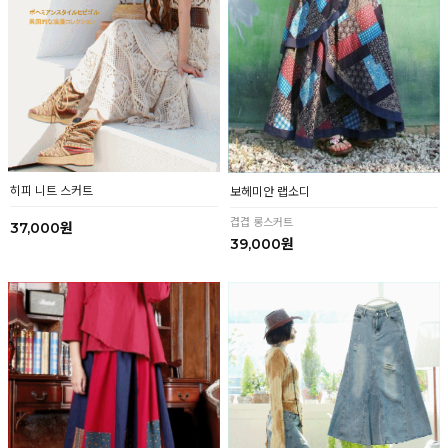
히피 니트 스커트
보헤미안 랩소디
겹겹 롱스커트
37,000원
39,000원