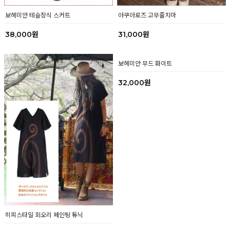
보헤미안 테슬장식 스커트
아쿠아로즈 고무줄치마
38,000원
31,000원
히피스타일 회오리 페인팅 튜닉
보헤미안 무드 화이트