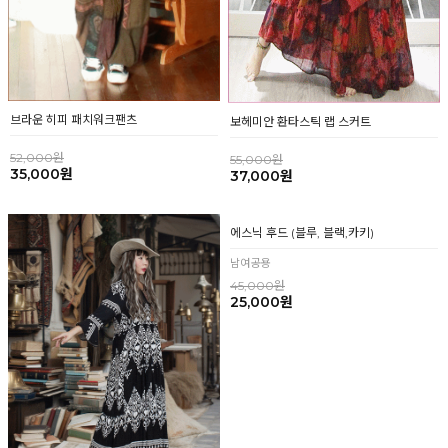
브라운 히피 패치워크팬츠
보헤미안 환타스틱 랩 스커트
52,000원
55,000원
35,000원
37,000원