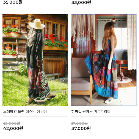
35,000원
33,000원
히피걸 원피스 마르가리타
보헤미안 블랙 에스닉 아우터
57,000원
62,000원
37,000원
42,000원