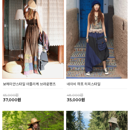
네이비 하프 히피스타일
보헤미안스타일 아플리케 브라운팬츠
48,000원
65,000원
35,000원
37,000원