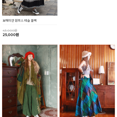
보헤미안 원피스 테슬 블랙
에스닉 후드 (블루, 블랙,카키)
남여공용
43,000원
25,000원
45,000원
25,000원