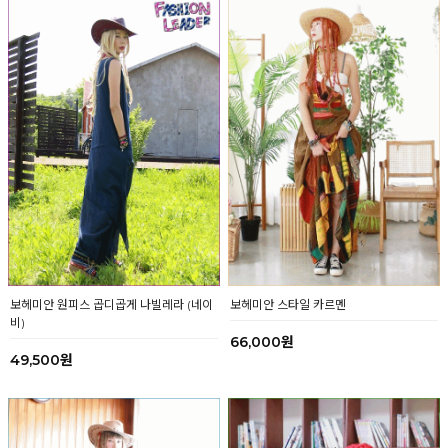
보헤미안 스타일 카르멘
보헤미안 원피스 곱디곱게 나빌레라 (네이
비)
66,000원
49,500원