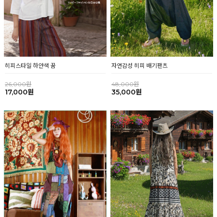
히피스타일 하얀색 꿈
자연감성 히피 배기팬츠
26,000원
48,000원
17,000원
35,000원