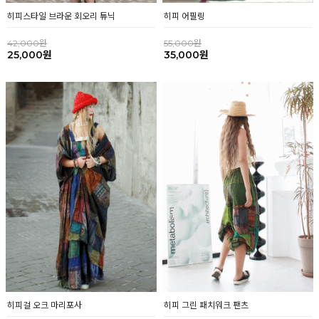
히피 어필링
히피스타일 브라운 회오리 튜닉
55,000원
42,000원
35,000원
25,000원
히피걸 오크 마리포사
히피 그린 패치워크 팬츠