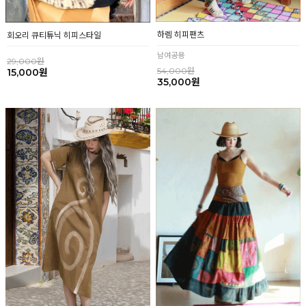
하렘 히피팬츠
회오리 큐티튜닉 히피스타일
남여공용
29,000원
54,000원
15,000원
35,000원