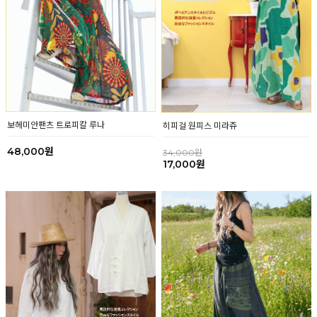
보헤미안팬츠 트로피칼 루나
히피걸 원피스 미라쥬
48,000원
34,000원
17,000원