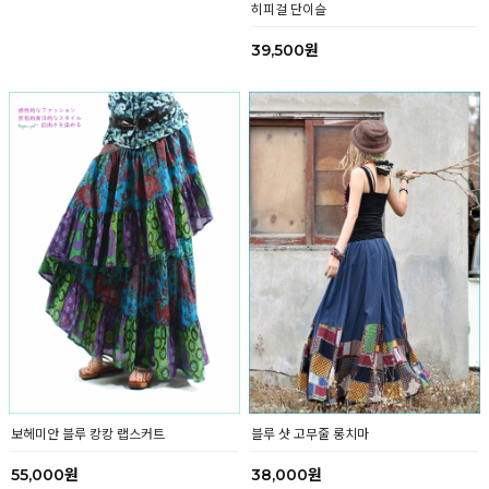
발길이 가는 대로 히피 롱스커트
히피걸 단이슬
29,000원
39,500원
보헤미안 블루 캉캉 랩스커트
블루 샷 고무줄 롱치마