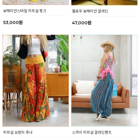
보헤미안스타일 히피걸 핑크
옐로우 보헤미안 알라딘
53,000원
47,000원
히피걸 오렌지 루나
스카이 히피걸 알라딘팬츠