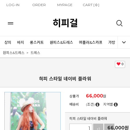
LOG-IN
ORDER
MYPAGE
CART [
]
0
히피걸
상의
바지
롱스커트
원피스&드레스
머플러&스카프
가방
신발
원피스&드레스
드레스
0
히피 스타일 네이비 플라워
66,000
상품가
원
배송비
(조건)
지역별
히피 스타일 네이비 플라워
66,000
원
+1
-1