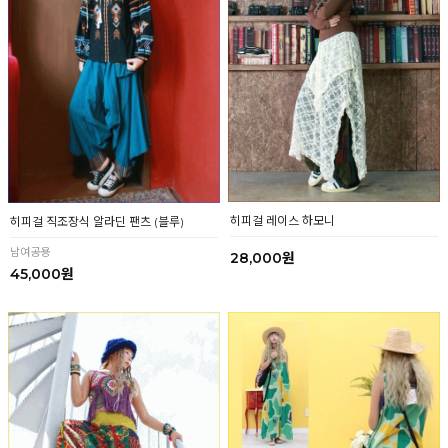
히피걸 레이스 하모니
히피걸 직조장식 알라딘 팬츠 (블루)
남여공용
28,000원
45,000원