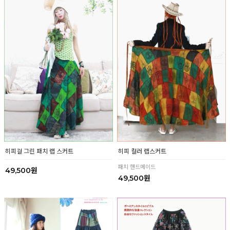
히피걸 그린 패치 랩 스커트
히피 컬러 랩스커트
패치 핸드메이드
49,500원
49,500원