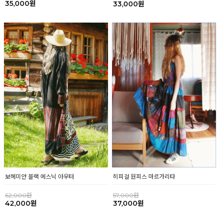
35,000원
33,000원
히피걸 원피스 마르가리타
보헤미안 블랙 에스닉 아우터
57,000원
62,000원
37,000원
42,000원