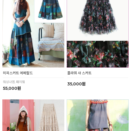
히피스커트 에메랄드
플라워 샤 스커트
워싱나염, 패치웤
35,000원
55,000원