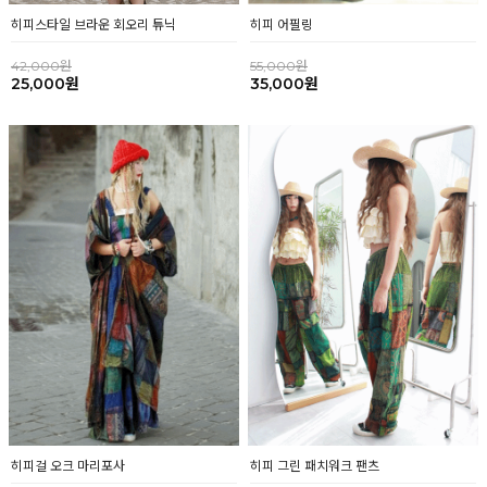
히피 어필링
히피스타일 브라운 회오리 튜닉
55,000원
42,000원
35,000원
25,000원
히피걸 오크 마리포사
히피 그린 패치워크 팬츠