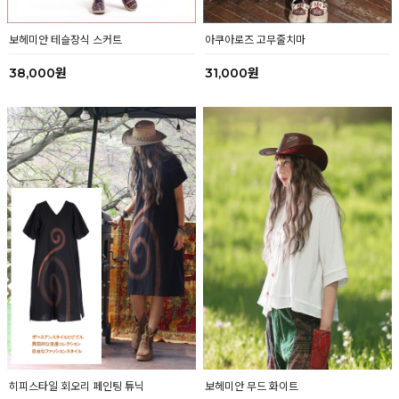
보헤미안 테슬장식 스커트
아쿠아로즈 고무줄치마
38,000원
31,000원
히피스타일 회오리 페인팅 튜닉
보헤미안 무드 화이트