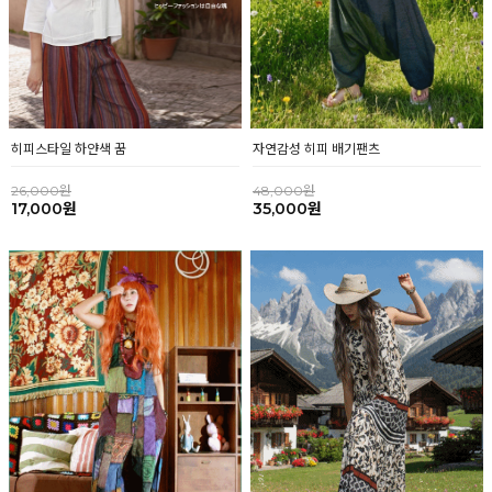
히피스타일 하얀색 꿈
자연감성 히피 배기팬츠
26,000원
48,000원
17,000원
35,000원