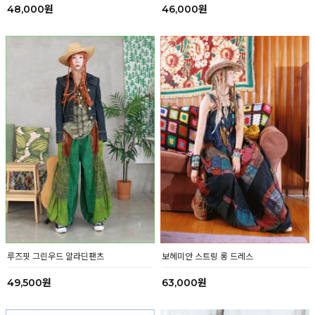
48,000원
46,000원
보헤미안 스트링 롱 드레스
루즈핏 그린우드 알라딘팬츠
63,000원
49,500원