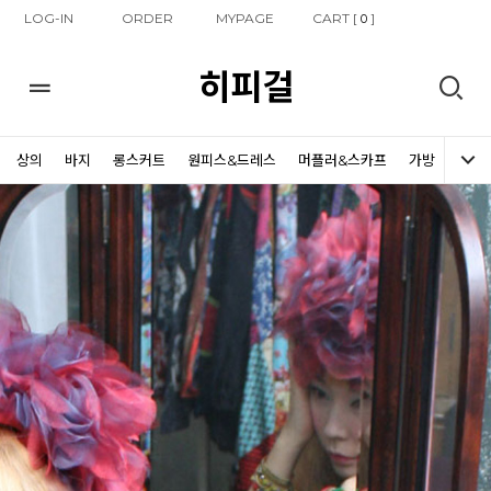
LOG-IN
ORDER
MYPAGE
CART [
]
0
히피걸
상의
바지
롱스커트
원피스&드레스
머플러&스카프
가방
신발