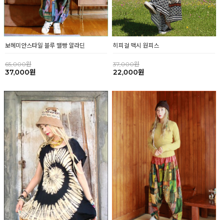
히피걸 맥시 원피스
보헤미안스타일 블루 맬빵 알라딘
37,000원
65,000원
22,000원
37,000원