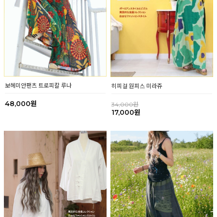
보헤미안팬츠 트로피칼 루나
히피걸 원피스 미라쥬
48,000원
34,000원
17,000원