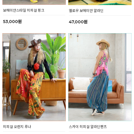
보헤미안스타일 히피걸 핑크
옐로우 보헤미안 알라딘
53,000원
47,000원
히피걸 오렌지 루나
스카이 히피걸 알라딘팬츠