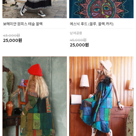
보헤미안 원피스 테슬 블랙
에스닉 후드 (블루, 블랙,카키)
남여공용
43,000원
25,000원
45,000원
25,000원