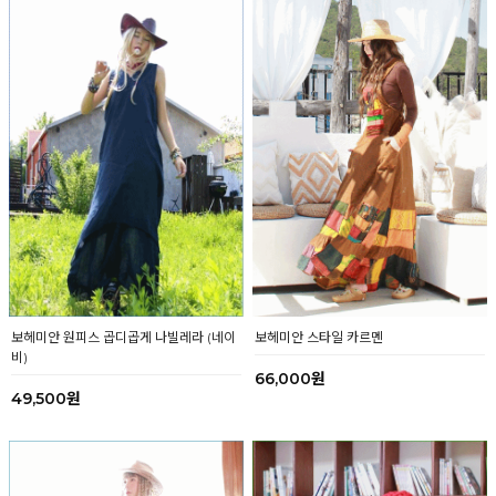
보헤미안 스타일 카르멘
보헤미안 원피스 곱디곱게 나빌레라 (네이
비)
66,000원
49,500원