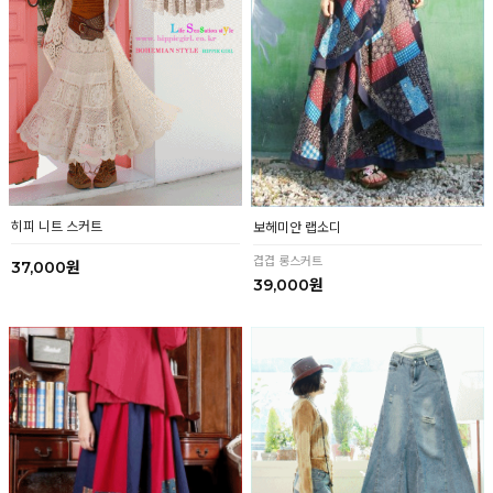
히피 니트 스커트
보헤미안 랩소디
겹겹 롱스커트
37,000원
39,000원