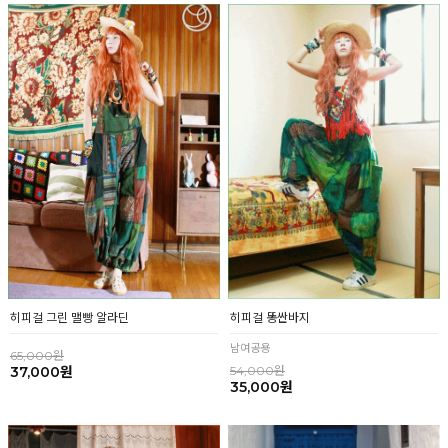
히피걸 그린 맬빵 알라딘
히피걸 똥싼바지
남여공용
65,000원
37,000원
54,000원
35,000원