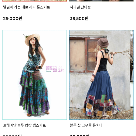
발길이 가는 대로 히피 롱스커트
히피걸 단이슬
29,000원
39,500원
보헤미안 블루 캉캉 랩스커트
블루 샷 고무줄 롱치마