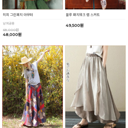
히피 그린패치 아우터
블루 패치워크 랩 스커트
남여공용
49,500원
68,000원
48,000원