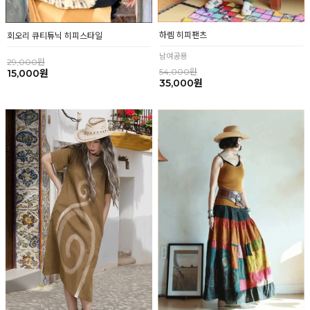
하렘 히피팬츠
회오리 큐티튜닉 히피스타일
남여공용
29,000원
54,000원
15,000원
35,000원