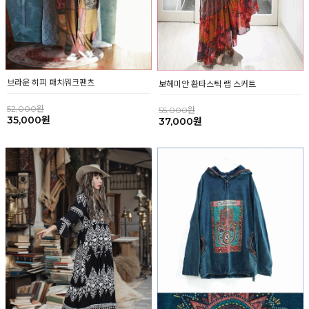
브라운 히피 패치워크팬츠
보헤미안 환타스틱 랩 스커트
52,000원
55,000원
35,000원
37,000원