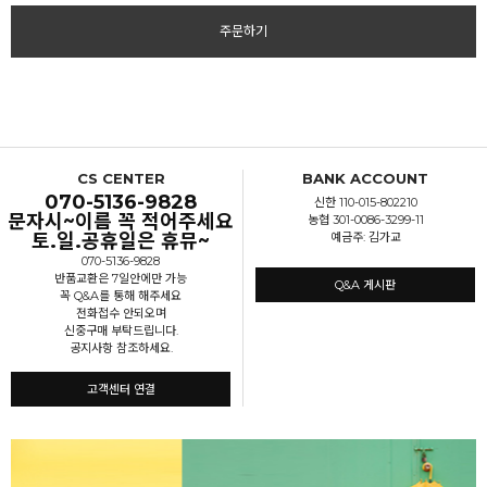
주문하기
CS CENTER
BANK ACCOUNT
070-5136-9828
신한 110-015-802210
문자시~이름 꼭 적어주세요
농협 301-0086-3299-11
토.일.공휴일은 휴뮤~
예금주: 김가교
070-5136-9828
반품교환은 7일안에만 가능
Q&A 게시판
꼭 Q&A를 통해 해주세요
전화접수 안되오며
신중구매 부탁드립니다.
공지사항 참조하세요.
고객센터 연결