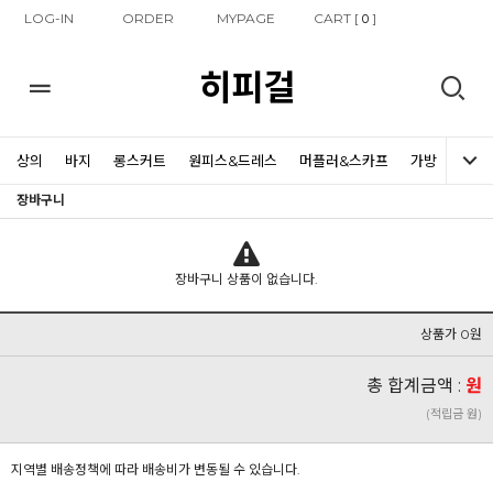
LOG-IN
ORDER
MYPAGE
CART [
]
0
히피걸
상의
바지
롱스커트
원피스&드레스
머플러&스카프
가방
신발
장바구니
장바구니 상품이 없습니다.
상품가 0원
총 합계금액 :
원
(적립금 원)
지역별 배송정책에 따라 배송비가 변동될 수 있습니다.